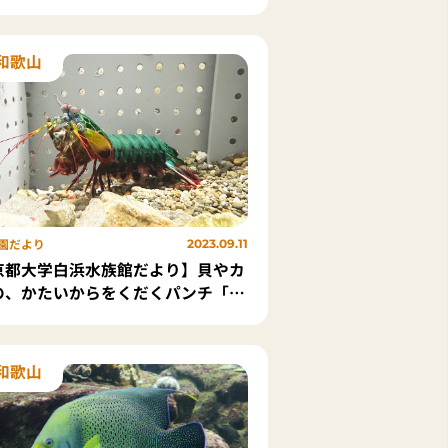
イワシ」
和歌山
園だより
2023.09.11
京都大学白浜水族館だより】貝やカ
の、かたいからをくだくパンチ「モ
ハナシャコ」
和歌山