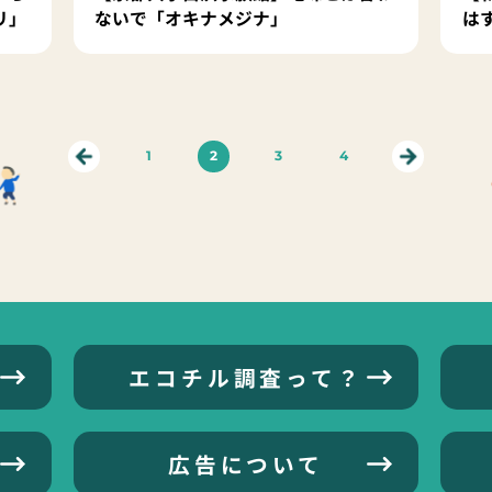
リ」
ないで「オキナメジナ」
は
1
2
3
4
エコチル調査って？
広告について