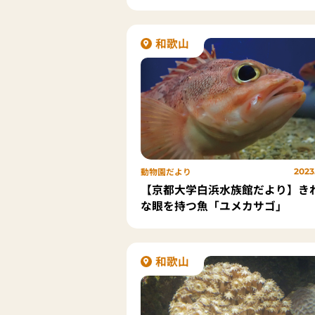
「ムラサキオオクダホコリ」
和歌山
動物園だより
2023.
【京都大学白浜水族館だより】き
な眼を持つ魚「ユメカサゴ」
和歌山