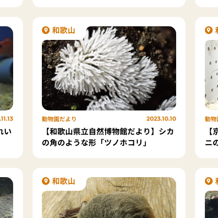
ラ
和歌山
動物園だより
動物
11.13
2023.10.10
れい
【和歌山県立自然博物館だより】シカ
【
の角のような形「ツノホコリ」
ニ
ン
和歌山