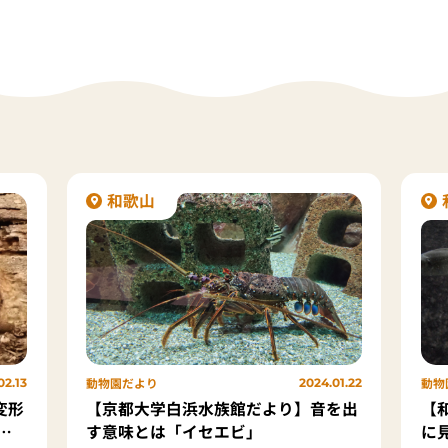
和歌山
動物園だより
動物
02.13
2024.01.22
変形
【京都大学白浜水族館だより】音を出
【
は
す意味とは「イセエビ」
に