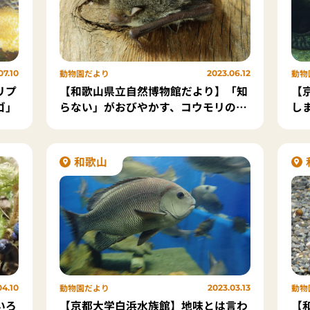
動物園だより
動物
07.10
2023.06.12
リプ
【和歌山県立自然博物館だより】「知
【
ゴ」
らない」がおびやかす、コウモリの暮
し
らし「アブラコウモリ」
コ
和歌山
動物園だより
動物
04.10
2023.03.13
いろ
【京都大学白浜水族館】地味とは言わ
【