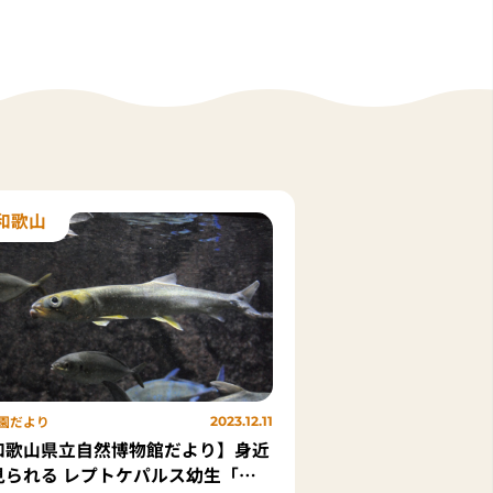
和歌山
園だより
2023.12.11
和歌山県立自然博物館だより】身近
見られる レプトケパルス幼生「カ