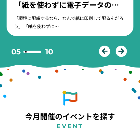
「紙を使わずに電子データの方
がエコなんじゃないかな？」そ
「環境に配慮するなら、なんで紙に印刷して配るんだろ
んな疑問にお答えします!
う」 「紙を使わずに…
05
10
今月開催のイベントを探す
EVENT