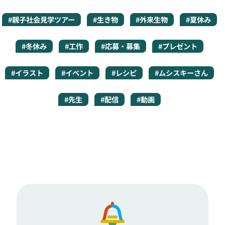
#親子社会見学ツアー
#生き物
#外来生物
#夏休み
#冬休み
#工作
#応募・募集
#プレゼント
#イラスト
#イベント
#レシピ
#ムシスキーさん
#先生
#配信
#動画