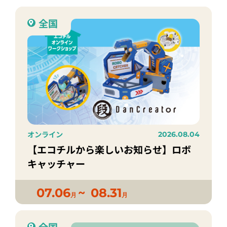
全国
オンライン
2026.08.04
【エコチルから楽しいお知らせ】ロボ
キャッチャー
07.06
08.31
月
月
全国