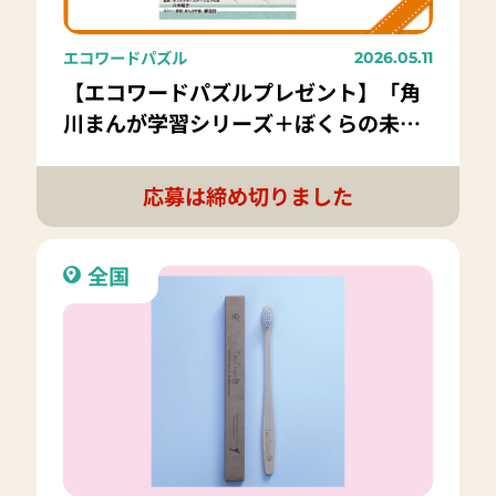
エコワードパズル
2026.05.11
【エコワードパズルプレゼント】「角
川まんが学習シリーズ＋ぼくらの未来
をつなぐお金の知識」8名様
応募は締め切りました
全国