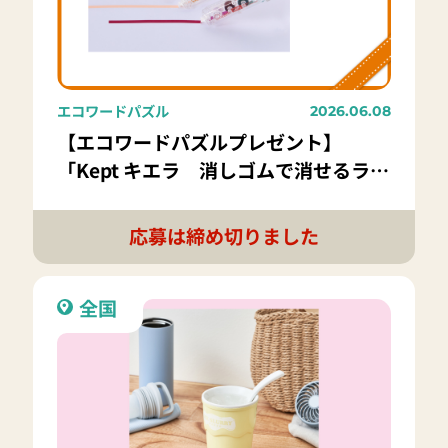
エコワードパズル
2026.06.08
【エコワードパズルプレゼント】
「Kept キエラ 消しゴムで消せるライ
ンマーカー」10名様
応募は締め切りました
全国