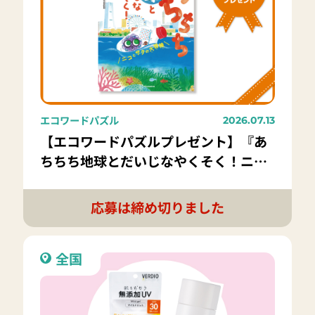
エコワードパズル
2026.07.13
【エコワードパズルプレゼント】『あ
ちちち地球とだいじなやくそく！ニコ
とサクの大冒険』講談社｜8名様
応募は締め切りました
全国