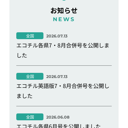
お知らせ
NEWS
全国
2026.07.13
エコチル各県7・8月合併号を公開しま
した
全国
2026.07.13
エコチル英語版7・8月合併号を公開し
ました
全国
2026.06.08
エコチル各県6月号を公開しました