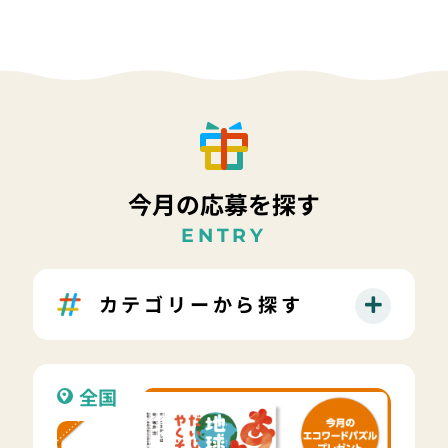
今月の応募を探す
ENTRY
カテゴリーから探す
全国