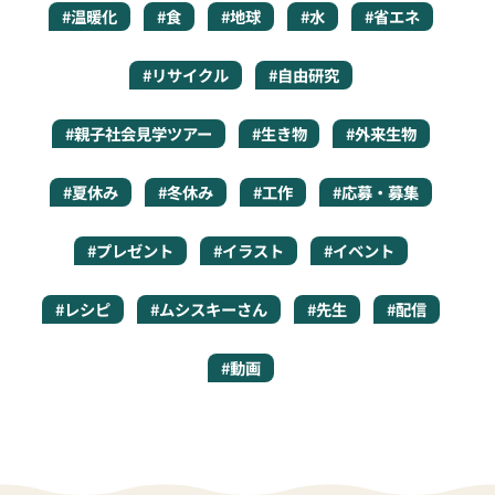
#温暖化
#食
#地球
#水
#省エネ
#リサイクル
#自由研究
#親子社会見学ツアー
#生き物
#外来生物
#夏休み
#冬休み
#工作
#応募・募集
#プレゼント
#イラスト
#イベント
#レシピ
#ムシスキーさん
#先生
#配信
#動画