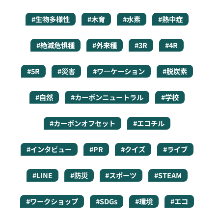
#生物多様性
#木育
#水素
#熱中症
#絶滅危惧種
#外来種
#3R
#4R
#5R
#災害
#ワ―ケーション
#脱炭素
#自然
#カーボンニュートラル
#学校
#カーボンオフセット
#エコチル
#インタビュー
#PR
#クイズ
#ライブ
#LINE
#防災
#スポーツ
#STEAM
#ワークショップ
#SDGs
#環境
#エコ