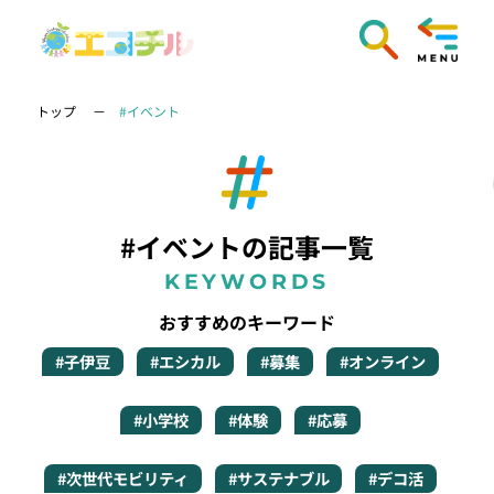
トップ
#イベント
#イベントの記事一覧
KEYWORDS
おすすめのキーワード
#子伊豆
#エシカル
#募集
#オンライン
#小学校
#体験
#応募
#次世代モビリティ
#サステナブル
#デコ活