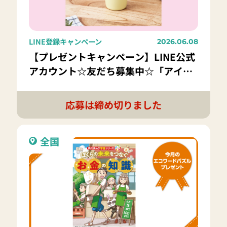
LINE登録キャンペーン
2026.06.08
【プレゼントキャンペーン】LINE公式
アカウント☆友だち募集中☆「アイス
スラリーメーカー（イエロー）」を抽
選でプレゼント！
応募は締め切りました
全国