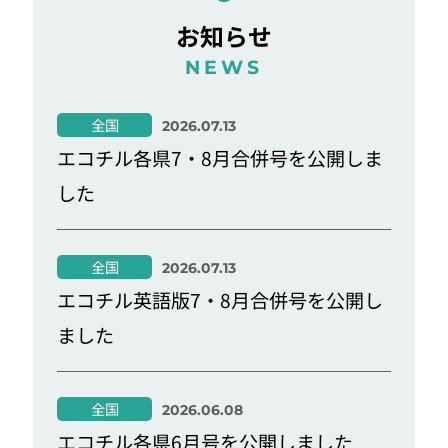
お知らせ
NEWS
全国
2026.07.13
エコチル各県7・8月合併号を公開しま
した
全国
2026.07.13
エコチル英語版7・8月合併号を公開し
ました
全国
2026.06.08
エコチル各県6月号を公開しました