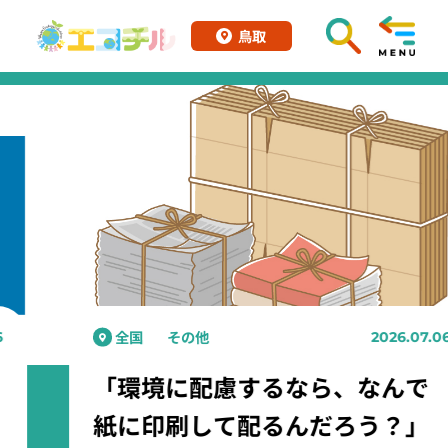
鳥取
全国
その他
2026.07.06
「環境に配慮するなら、なんで
紙に印刷して配るんだろう？」