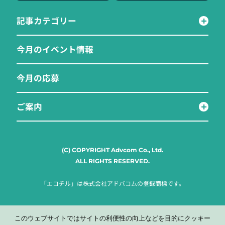
記事カテゴリー
今月のイベント情報
今月の応募
ご案内
(C) COPYRIGHT Advcom Co., Ltd.
ALL RIGHTS RESERVED.
「エコチル」は株式会社アドバコムの登録商標です。
このウェブサイトではサイトの利便性の向上などを目的にクッキー