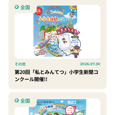
全国
その他
2026.07.30
第20回「私とみんてつ」小学生新聞コ
ンクール開催!!
全国