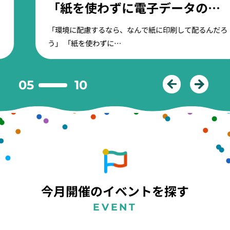
「紙を使わずに電子データの方
がエコなんじゃないかな？」そ
「環境に配慮するなら、なんで紙に印刷して配るんだろ
んな疑問にお答えします!
う」 「紙を使わずに…
05
10
今月開催のイベントを探す
EVENT