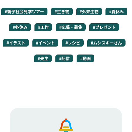
#親子社会見学ツアー
#生き物
#外来生物
#夏休み
#冬休み
#工作
#応募・募集
#プレゼント
#イラスト
#イベント
#レシピ
#ムシスキーさん
#先生
#配信
#動画