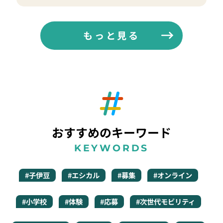
画コンクール」
もっと見る
おすすめのキーワード
KEYWORDS
#子伊豆
#エシカル
#募集
#オンライン
#小学校
#体験
#応募
#次世代モビリティ