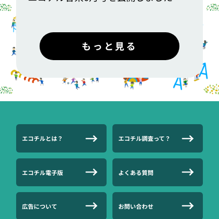
もっと見る
エコチルとは？
エコチル調査って？
エコチル電子版
よくある質問
広告について
お問い合わせ