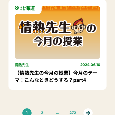
北海道
情熱先生
2024.06.10
【情熱先生の今月の授業】今月のテー
マ：こんなときどうする？part4
1
2
…
272