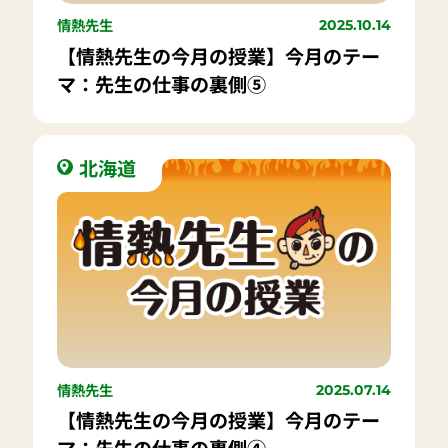
情熱先生
2025.10.14
【情熱先生の今月の授業】今月のテー
マ：先生の仕事の裏側⑤
北海道
情熱先生
2025.07.14
【情熱先生の今月の授業】今月のテー