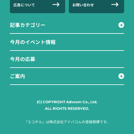
広告について
お問い合わせ
記事カテゴリー
今月のイベント情報
今月の応募
ご案内
(C) COPYRIGHT Advcom Co., Ltd.
ALL RIGHTS RESERVED.
「エコチル」は株式会社アドバコムの登録商標です。