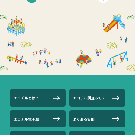
エコチルとは？
エコチル調査って？
エコチル電子版
よくある質問