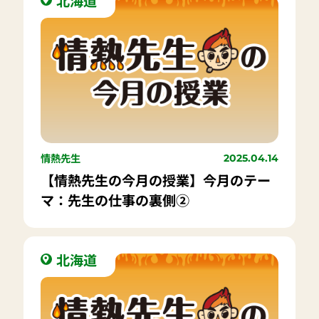
北海道
情熱先生
2025.04.14
【情熱先生の今月の授業】今月のテー
マ：先生の仕事の裏側②
北海道