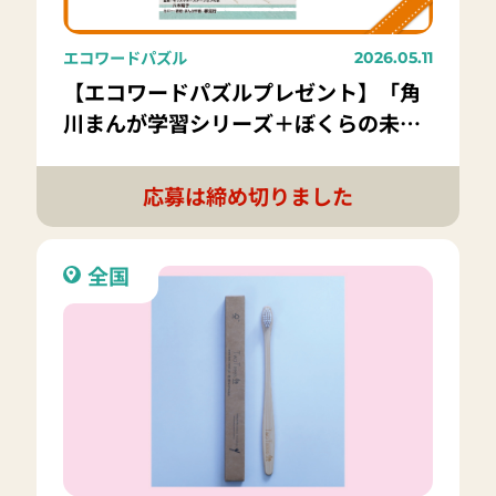
エコワードパズル
2026.05.11
【エコワードパズルプレゼント】「角
川まんが学習シリーズ＋ぼくらの未来
をつなぐお金の知識」8名様
応募は締め切りました
全国