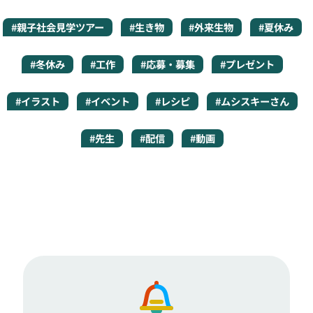
#親子社会見学ツアー
#生き物
#外来生物
#夏休み
#冬休み
#工作
#応募・募集
#プレゼント
#イラスト
#イベント
#レシピ
#ムシスキーさん
#先生
#配信
#動画