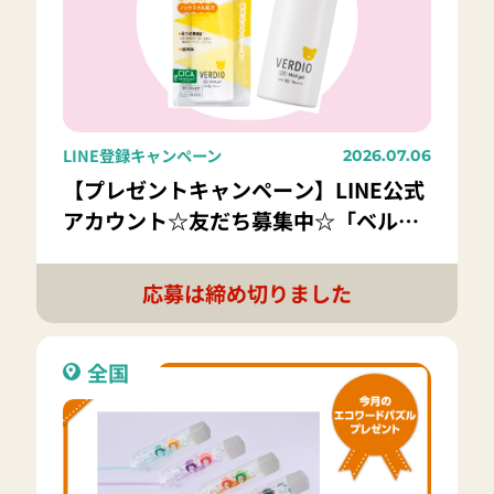
LINE登録キャンペーン
2026.07.06
【プレゼントキャンペーン】LINE公式
アカウント☆友だち募集中☆「ベルデ
ィオUVマイルドジェルN」を抽選でプ
レゼント！
応募は締め切りました
全国