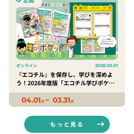
オンライン
2026.05.01
『エコチル』を保存し、学びを深めよ
う！2026年度版「エコチル学びポケッ
ト」
04.01
03.31
水
水
もっと見る