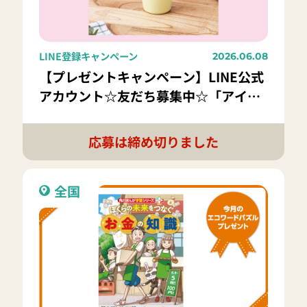
LINE登録キャンペーン
2026.06.08
【プレゼントキャンペーン】LINE公式
アカウント☆友だち募集中☆「アイス
スラリーメーカー（イエロー）」を抽
選でプレゼント！
応募は締め切りました
全国