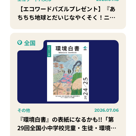
【エコワードパズルプレゼント】『あ
ちちち地球とだいじなやくそく！ニコ
とサクの大冒険』講談社｜8名様
全国
その他
2026.07.06
『環境白書』の表紙になるかも!!「第
29回全国小中学校児童・生徒・環境絵