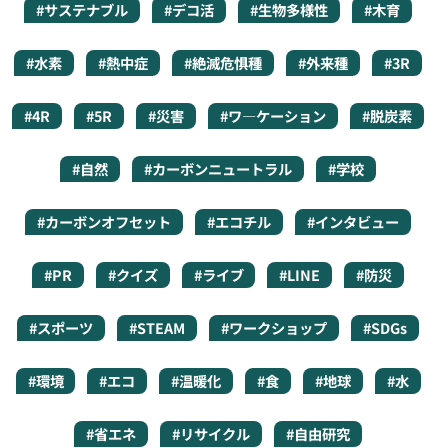
#サステナブル
#デコ活
#生物多様性
#木育
#水素
#熱中症
#絶滅危惧種
#外来種
#3R
#4R
#5R
#災害
#ワ―ケーション
#脱炭素
#自然
#カーボンニュートラル
#学校
#カーボンオフセット
#エコチル
#インタビュー
#PR
#クイズ
#ライブ
#LINE
#防災
#スポーツ
#STEAM
#ワークショップ
#SDGs
#環境
#エコ
#温暖化
#食
#地球
#水
#省エネ
#リサイクル
#自由研究