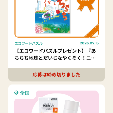
エコワードパズル
2026.07.13
【エコワードパズルプレゼント】『あ
ちちち地球とだいじなやくそく！ニコ
とサクの大冒険』講談社｜8名様
応募は締め切りました
全国