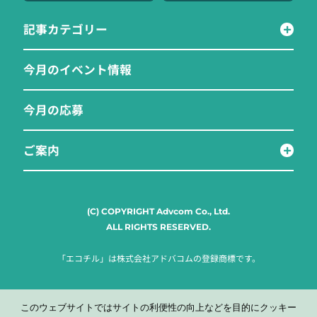
記事カテゴリー
今月のイベント情報
今月の応募
ご案内
(C) COPYRIGHT Advcom Co., Ltd.
ALL RIGHTS RESERVED.
「エコチル」は株式会社アドバコムの登録商標です。
このウェブサイトではサイトの利便性の向上などを目的にクッキー