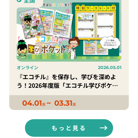
オンライン
2026.05.01
『エコチル』を保存し、学びを深めよ
う！2026年度版「エコチル学びポケッ
ト」
04.01
03.31
水
水
もっと見る