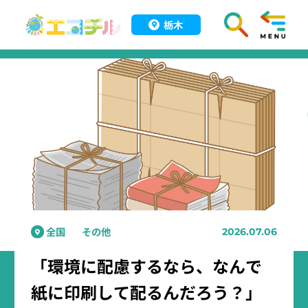
栃木
全国
その他
2026.07.06
「環境に配慮するなら、なんで
紙に印刷して配るんだろう？」