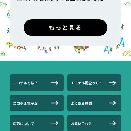
もっと見る
エコチルとは？
エコチル調査って？
エコチル電子版
よくある質問
広告について
お問い合わせ