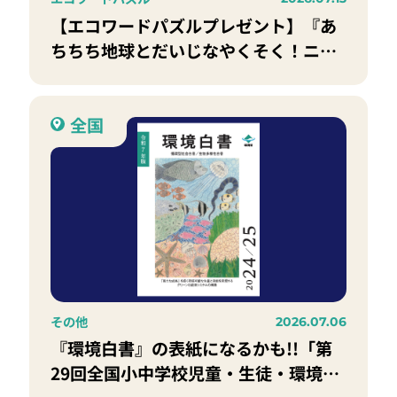
【エコワードパズルプレゼント】『あ
ちちち地球とだいじなやくそく！ニコ
とサクの大冒険』講談社｜8名様
全国
その他
2026.07.06
『環境白書』の表紙になるかも!!「第
29回全国小中学校児童・生徒・環境絵