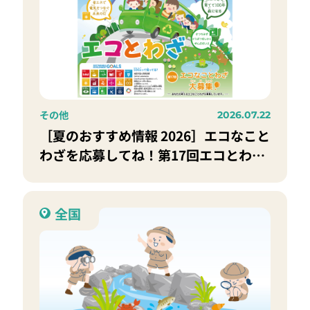
その他
2026.07.22
［夏のおすすめ情報 2026］エコなこと
わざを応募してね！第17回エコとわざ
コンクール
全国