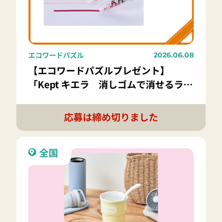
エコワードパズル
2026.06.08
【エコワードパズルプレゼント】
「Kept キエラ 消しゴムで消せるライ
ンマーカー」10名様
応募は締め切りました
全国