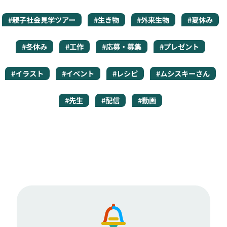
#親子社会見学ツアー
#生き物
#外来生物
#夏休み
#冬休み
#工作
#応募・募集
#プレゼント
#イラスト
#イベント
#レシピ
#ムシスキーさん
#先生
#配信
#動画