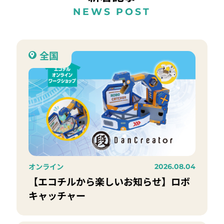
NEWS POST
全国
オンライン
2026.08.04
【エコチルから楽しいお知らせ】ロボ
キャッチャー