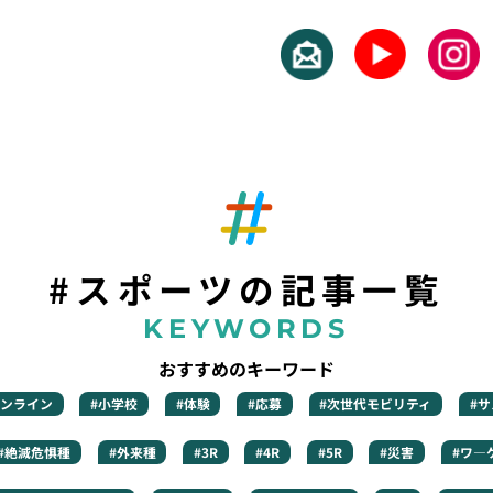
#スポーツの記事一覧
KEYWORDS
おすすめのキーワード
オンライン
#小学校
#体験
#応募
#次世代モビリティ
#
#絶滅危惧種
#外来種
#3R
#4R
#5R
#災害
#ワ―