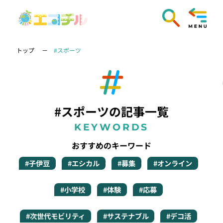
トップ
#スポーツ
#スポーツの記事一覧
KEYWORDS
おすすめのキーワード
#子伊豆
#エシカル
#募集
#オンライン
#小学校
#体験
#応募
#次世代モビリティ
#サステナブル
#デコ活