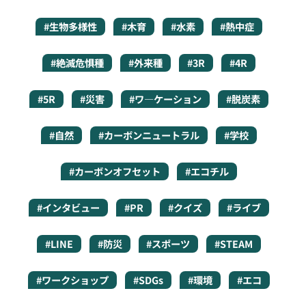
#生物多様性
#木育
#水素
#熱中症
#絶滅危惧種
#外来種
#3R
#4R
#5R
#災害
#ワ―ケーション
#脱炭素
#自然
#カーボンニュートラル
#学校
#カーボンオフセット
#エコチル
#インタビュー
#PR
#クイズ
#ライブ
#LINE
#防災
#スポーツ
#STEAM
#ワークショップ
#SDGs
#環境
#エコ