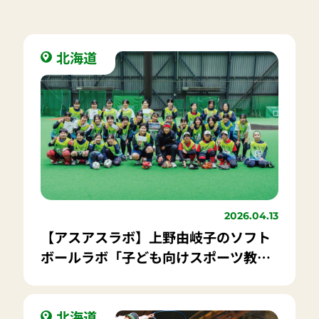
北海道
2026.04.13
【アスアスラボ】上野由岐子のソフト
ボールラボ「子ども向けスポーツ教
室」開催報告｜参加者募集中！子供向
けスポーツ教室 ＃47 寺田明日香と
北風沙織のかけっこラボ
北海道