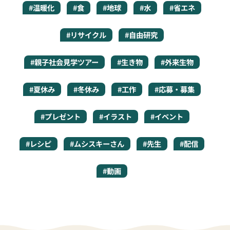
#温暖化
#食
#地球
#水
#省エネ
#リサイクル
#自由研究
#親子社会見学ツアー
#生き物
#外来生物
#夏休み
#冬休み
#工作
#応募・募集
#プレゼント
#イラスト
#イベント
#レシピ
#ムシスキーさん
#先生
#配信
#動画