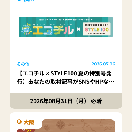
その他
2026.07.06
【エコチル×STYLE100 夏の特別号発
行】あなたの取材記事がSNSやHPなど
で紹介されるチャンス！完成した新聞
記事を応募した人の中から抽選で地球
2026年08月31日（月） 必着
にやさしいSTYLEアイテムつめあわせ
セットをプレゼント！
大阪