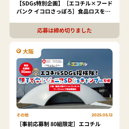
【SDGs特別企画】［エコチル×フード
バンク イコロさっぽろ］食品ロスを減
らそう!!応援キャンペーン
応募は締め切りました
大阪
その他
2025.05.12
［事前応募制 80組限定］エコチル