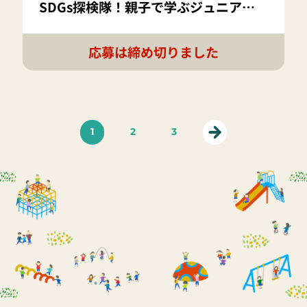
SDGs探検隊！親子で学ぶジュニア
SDGsキャンプ in 万博「大阪・関西万
博チケットプレゼント ワークショップ
応募は締め切りました
参加費無料」
1
2
3