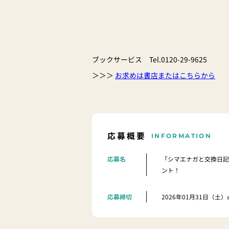
ブックサービス Tel.0120-29-9625
＞＞＞
お求めは書店またはこちらから
応募概要
INFORMATION
応募名
「シマエナガと交換日記
ント！
応募締切
2026年01月31日（土