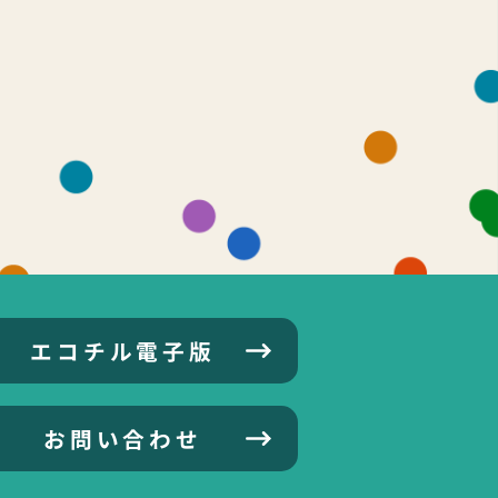
エコチル電子版
お問い合わせ