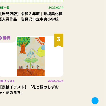
記事一覧
2022.02.14
【岩見沢版】令和３年度｜環境美化標
語入賞作品 岩見沢市立中央小学校
静岡
3
表紙イラスト
2022.07.04
【表紙イラスト】「花と緑のしずお
か・夢のまち」