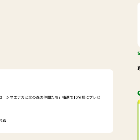
3 シマエナガと北の森の仲間たち」抽選で10名様にプレゼ
）必着