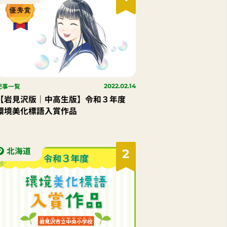
記事一覧
2022.02.14
【岩見沢版｜中高生版】令和３年度
環境美化標語入賞作品
北海道
2