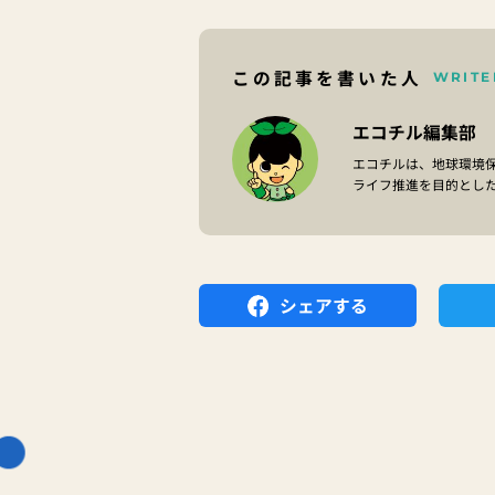
この記事を書いた人
WRITE
エコチル編集部
エコチルは、地球環境
ライフ推進を目的とし
シェアする