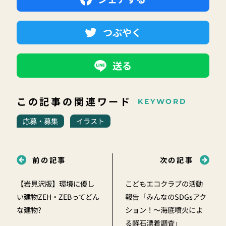
つぶやく
送る
この記事の関連ワード
KEYWORD
応募・募集
イラスト
前の記事
次の記事
【岩見沢版】環境に優し
こどもエコクラブの活動
い建物ZEH・ZEBってどん
報告「みんなのSDGsアク
な建物?
ション！～海底噴火によ
る軽石漂着調査」