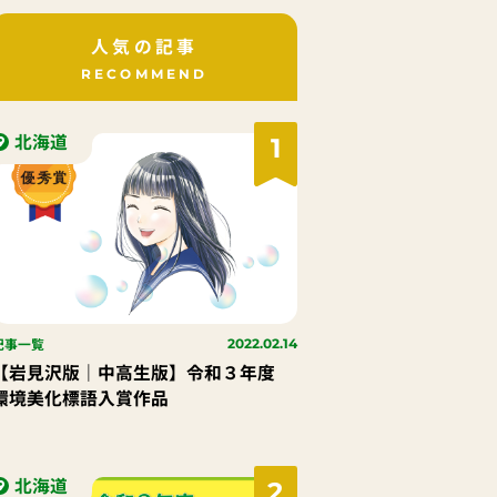
人気の記事
RECOMMEND
北海道
1
記事一覧
2022.02.14
【岩見沢版｜中高生版】令和３年度
環境美化標語入賞作品
北海道
2