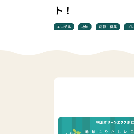
ト！
エコチル
地球
応募・募集
プ