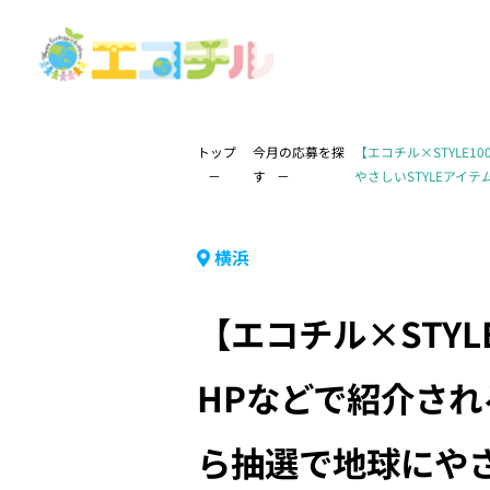
トップ
今月の応募を探
【エコチル×STYLE
す
やさしいSTYLEアイ
横浜
【エコチル×STY
HPなどで紹介さ
ら抽選で地球にやさ