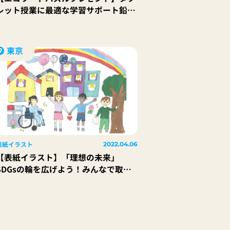
レット授業に最適な学習サポート鉛筆
『uni タブレット授業えんぴつ』（4
本パック）10名様
東京
表紙イラスト
2022.04.06
【表紙イラスト】「理想の未来」
SDGsの輪を広げよう！みんなで取り
組むエコなまちづくり