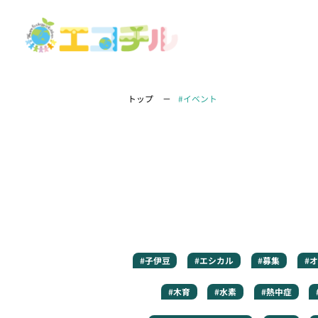
トップ
#イベント
#子伊豆
#エシカル
#募集
#
#木育
#水素
#熱中症