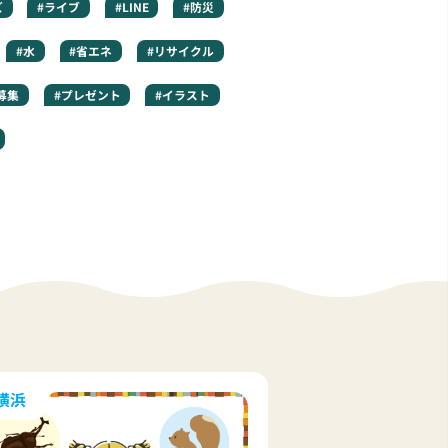
ズ
#ライブ
#LINE
#防災
#水
#省エネ
#リサイクル
募集
#プレゼント
#イラスト
横浜