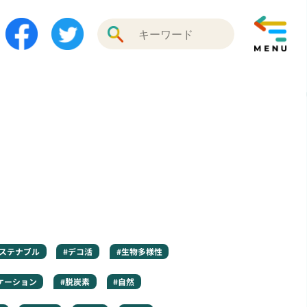
サステナブル
#デコ活
#生物多様性
ケーション
#脱炭素
#自然