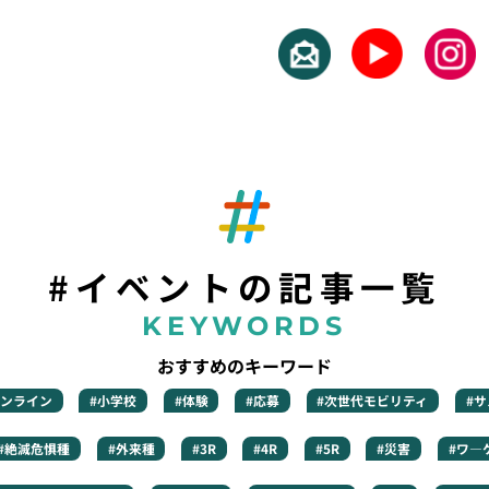
#イベントの記事一覧
KEYWORDS
おすすめのキーワード
オンライン
#小学校
#体験
#応募
#次世代モビリティ
#
#絶滅危惧種
#外来種
#3R
#4R
#5R
#災害
#ワ―