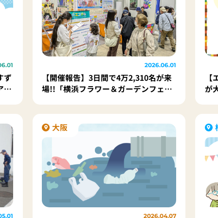
06.01
2026.06.01
すず
【開催報告】3日間で4万2,310名が来
【
アさ
場!!「横浜フラワー＆ガーデンフェス
が
ティバル2026」
調
大阪
05.01
2026.04.07