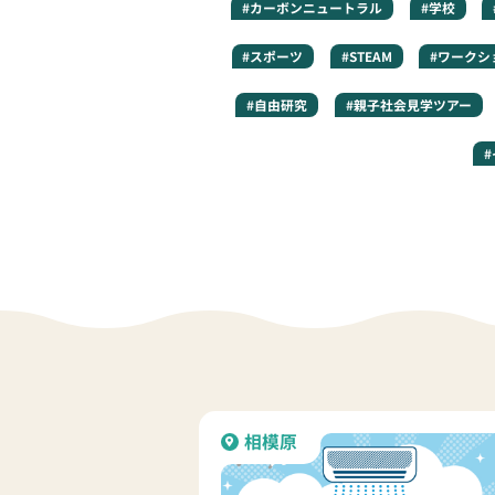
#カーボンニュートラル
#学校
#スポーツ
#STEAM
#ワークシ
#自由研究
#親子社会見学ツアー
相模原