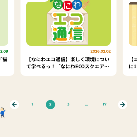
02.09
2026.02.02
「猫
【なにわエコ通信】楽しく環境につい
【
て学べるっ！「なにわECOスクエア」
に
に遊びに行こう
う
20
1
2
3
…
17