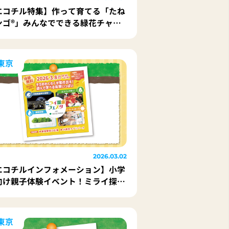
エコチル特集】作って育てる「たね
ンゴ®」みんなでできる緑花チャレ
ジ！
東京
2026.03.02
エコチルインフォメーション】小学
向け親子体験イベント！ミライ探求
ェスタ
東京