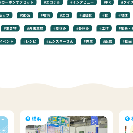
#カーボンオフセット
#エコチル
#インタビュー
#PR
#クイ
ョップ
#SDGs
#環境
#エコ
#温暖化
#食
#地球
#生き物
#外来生物
#夏休み
#冬休み
#工作
#応募・
#イベント
#レシピ
#ムシスキーさん
#先生
#配信
#動画
横浜