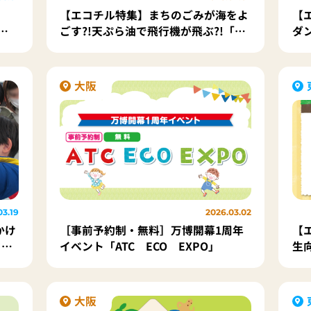
【エコチル特集】まちのごみが海をよ
【
6
ごす?!天ぷら油で飛行機が飛ぶ?!「ご
ダ
みゼロアクション」と「SAF」で環境
ン
をまもる！
大阪
03.19
2026.03.02
かけ
［事前予約制・無料］万博開幕1周年
【
タ」
イベント「ATC ECO EXPO」
生
フ
大阪