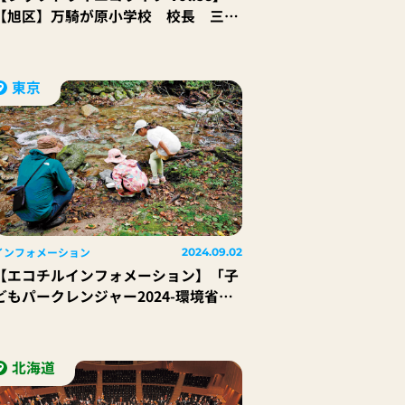
【旭区】万騎が原小学校 校長 三
橋 弘康 先生
東京
インフォメーション
2024.09.02
【エコチルインフォメーション】「子
どもパークレンジャー2024-環境省レ
ンジャーと、森と川の自然を調べよ
う-」
北海道