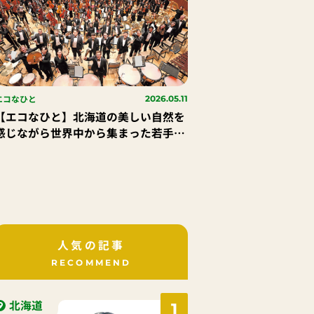
エコなひと
2026.05.11
【エコなひと】北海道の美しい自然を
感じながら世界中から集まった若手音
楽家たちによるクラシック音楽の生演
奏を体験・体感してほしい｜（公財）
PMF組織委員会 Nick Akersさん
人気の記事
RECOMMEND
北海道
1