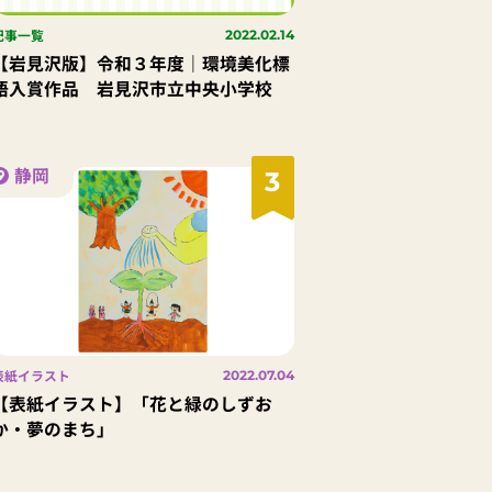
記事一覧
2022.02.14
【岩見沢版】令和３年度｜環境美化標
語入賞作品 岩見沢市立中央小学校
静岡
3
表紙イラスト
2022.07.04
【表紙イラスト】「花と緑のしずお
か・夢のまち」