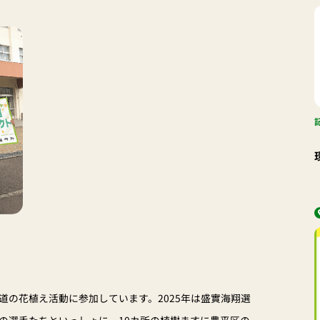
道の花植え活動に参加しています。2025年は盛實海翔選
の選手たちといっしょに、10カ所の植樹ますに豊平区の