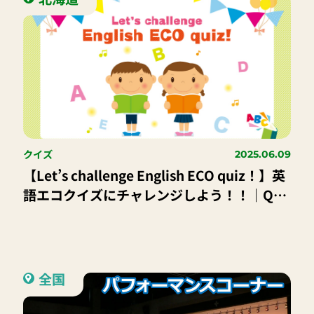
クイズ
2025.06.09
【Let’s challenge English ECO quiz！】英
語エコクイズにチャレンジしよう！！｜Q．
みんなは、「昔に比べて暑い」「集中豪雨な
どの異常気象が多い」などと、ニュースなど
で見聞きしたことはあるかな？ 気温や雨・
雪の降り方などが長期にわたって変化するこ
全国
とを「気候変動」というよ。では、「気候変
動」を英語でいうと何かな？