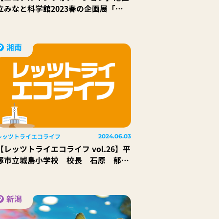
立みなと科学館2023春の企画展「い
きもの大図鑑～知ろう、守ろう、はじ
めの一歩～」
湘南
レッツトライエコライフ
2024.06.03
【レッツトライエコライフ vol.26】平
塚市立城島小学校 校長 石原 郁
子 先生
新潟