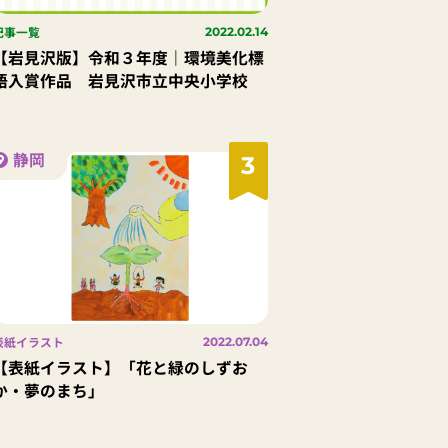
記事一覧
2022.02.14
【岩見沢版】令和３年度｜環境美化標
語入賞作品 岩見沢市立中央小学校
静岡
3
表紙イラスト
2022.07.04
【表紙イラスト】「花と緑のしずお
か・夢のまち」