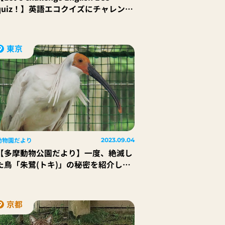
quiz！】英語エコクイズにチャレンジ
しよう！！｜Q．海には、いろいろな
生き物がすんでいるよ。でも、ポイ捨
てなどにより海に流れ出したプラスチ
東京
ックごみが原因で、困っている生き物
もいるんだ。では、次の中で海で暮ら
している動物はどれかな？
動物園だより
2023.09.04
【多摩動物公園だより】一度、絶滅し
た鳥「朱鷺(トキ)」の秘密を紹介しま
す!!
京都