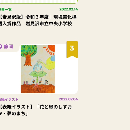
記事一覧
2022.02.14
【岩見沢版】令和３年度｜環境美化標
語入賞作品 岩見沢市立中央小学校
静岡
3
表紙イラスト
2022.07.04
【表紙イラスト】「花と緑のしずお
か・夢のまち」