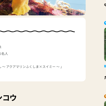
魚
の名人
 ～ アクアマリンふくしま×スイミー ～ 」
ンコウ