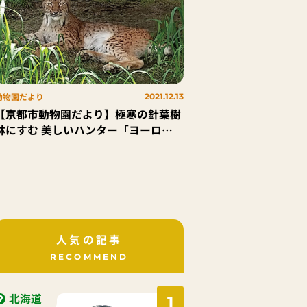
動物園だより
2021.12.13
【京都市動物園だより】極寒の針葉樹
林にすむ 美しいハンター「ヨーロッ
パオオヤマネコ」
人気の記事
RECOMMEND
北海道
1