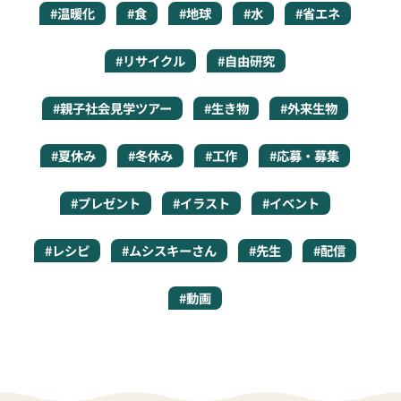
#温暖化
#食
#地球
#水
#省エネ
#リサイクル
#自由研究
#親子社会見学ツアー
#生き物
#外来生物
#夏休み
#冬休み
#工作
#応募・募集
#プレゼント
#イラスト
#イベント
#レシピ
#ムシスキーさん
#先生
#配信
#動画