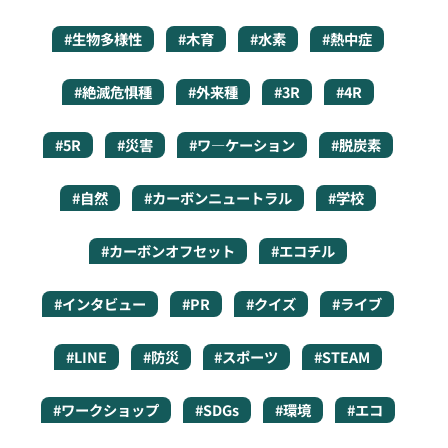
#生物多様性
#木育
#水素
#熱中症
#絶滅危惧種
#外来種
#3R
#4R
#5R
#災害
#ワ―ケーション
#脱炭素
#自然
#カーボンニュートラル
#学校
#カーボンオフセット
#エコチル
#インタビュー
#PR
#クイズ
#ライブ
#LINE
#防災
#スポーツ
#STEAM
#ワークショップ
#SDGs
#環境
#エコ