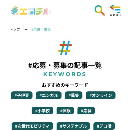
トップ
#応募・募集
#応募・募集の記事一覧
KEYWORDS
おすすめのキーワード
#子伊豆
#エシカル
#募集
#オンライン
#小学校
#体験
#応募
#次世代モビリティ
#サステナブル
#デコ活