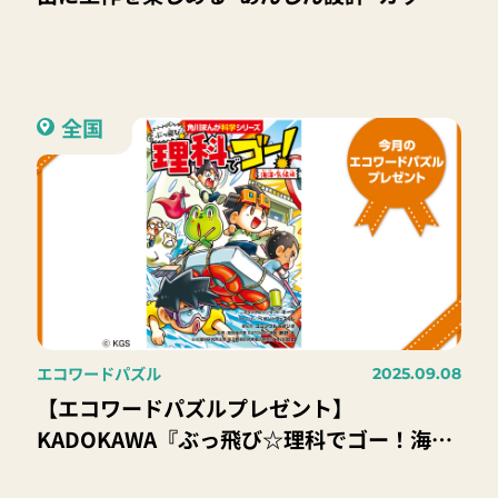
ー「キッター」20名様
全国
エコワードパズル
2025.09.08
【エコワードパズルプレゼント】
KADOKAWA『ぶっ飛び☆理科でゴー！海
洋・気候編』7名様