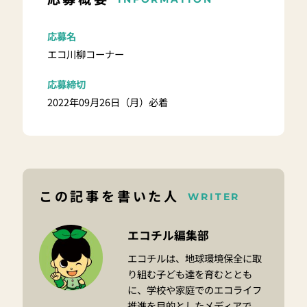
応募名
エコ川柳コーナー
応募締切
2022年09月26日（月）必着
この記事を書いた人
WRITER
エコチル編集部
エコチルは、地球環境保全に取
り組む子ども達を育むととも
に、学校や家庭でのエコライフ
推進を目的としたメディアで