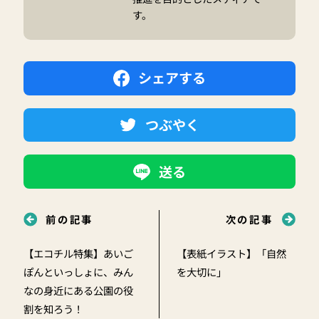
す。
シェアする
つぶやく
送る
前の記事
次の記事
【エコチル特集】あいご
【表紙イラスト】「自然
ぽんといっしょに、みん
を大切に」
なの身近にある公園の役
割を知ろう！