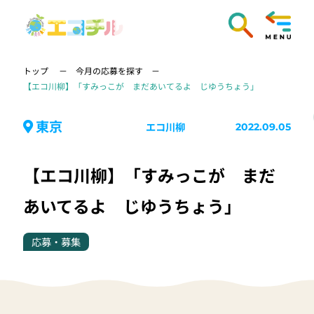
トップ
今月の応募を探す
【エコ川柳】「すみっこが まだあいてるよ じゆうちょう」
東京
エコ川柳
2022.09.05
【エコ川柳】「すみっこが まだ
あいてるよ じゆうちょう」
応募・募集