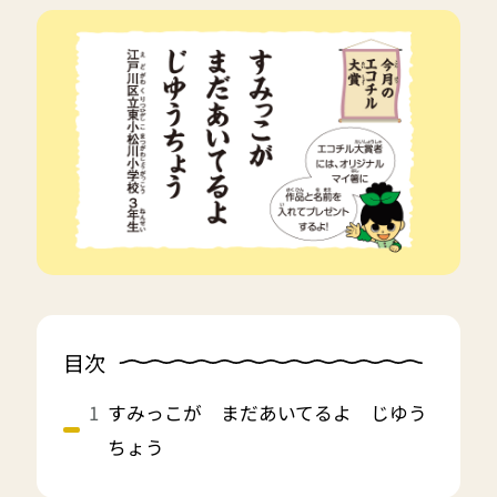
目次
すみっこが まだあいてるよ じゆう
ちょう