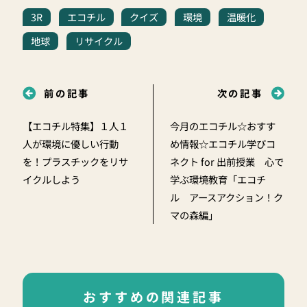
3R
エコチル
クイズ
環境
温暖化
地球
リサイクル
前の記事
次の記事
【エコチル特集】１人１
今月のエコチル☆おすす
人が環境に優しい行動
め情報☆エコチル学びコ
を！プラスチックをリサ
ネクト for 出前授業 心で
イクルしよう
学ぶ環境教育「エコチ
ル アースアクション！ク
マの森編」
おすすめの関連記事