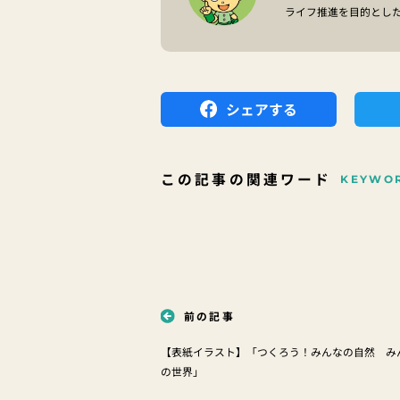
ライフ推進を目的とし
シェアする
この記事の関連ワード
KEYWO
前の記事
【表紙イラスト】「つくろう！みんなの自然 み
の世界」