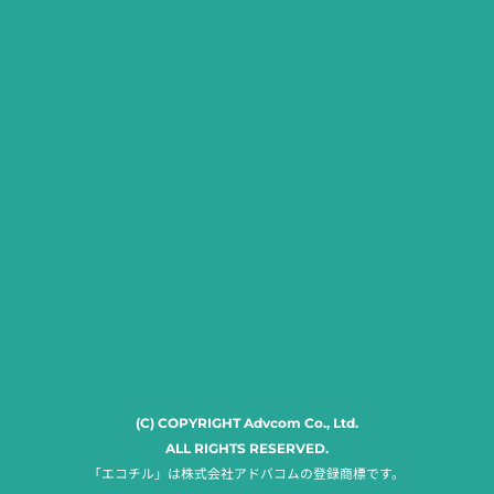
(C) COPYRIGHT Advcom Co., Ltd.
ALL RIGHTS RESERVED.
「エコチル」は株式会社アドバコムの登録商標です。