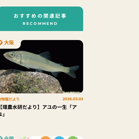
おすすめの関連記事
RECOMMEND
大阪
動物園だより
2026.03.02
【環農水研だより】アユの一生「ア
ユ」
全国