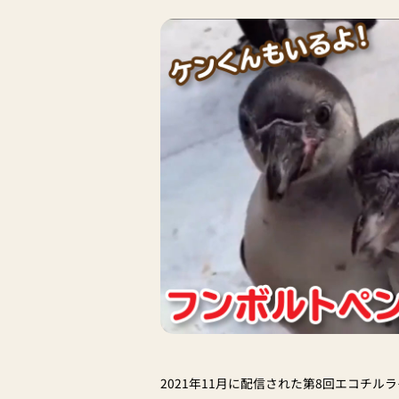
2021年11月に配信された第8回エコチ