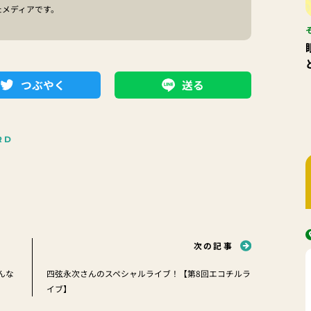
たメディアです。
つぶやく
送る
RD
次の記事
んな
四弦永次さんのスペシャルライブ！【第8回エコチルラ
イブ】