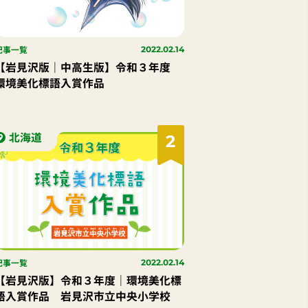
記事一覧
2022.02.14
【岩見沢版｜中高生版】令和３年度
環境美化標語入賞作品
北海道
2
記事一覧
2022.02.14
【岩見沢版】令和３年度｜環境美化標
語入賞作品 岩見沢市立中央小学校