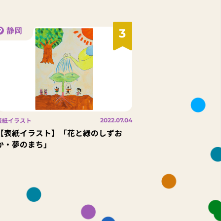
静岡
3
表紙イラスト
2022.07.04
【表紙イラスト】「花と緑のしずお
か・夢のまち」