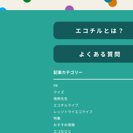
エコチルとは？
よくある質問
記事カテゴリー
PR
クイズ
情熱先生
エコチルライブ
レッツトライエコライフ
特集
おすすめ情報
エコなひと