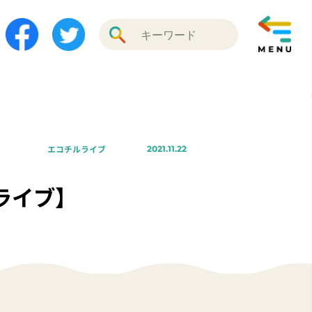
エコチルライブ
2021.11.22
ライブ】