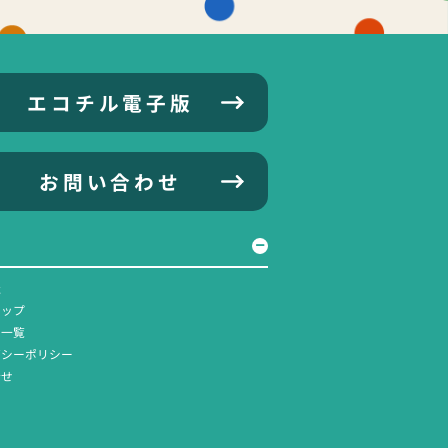
エコチル電子版
お問い合わせ
社
マップ
ス一覧
バシーポリシー
合せ