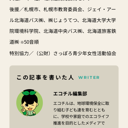
後援／札幌市、札幌市教育委員会、ジェイ・アー
ル北海道バス㈱、㈱じょうてつ、北海道大学大学
院環境科学院、北海道中央バス㈱、北海道旅客鉄
道㈱
50音順
※
特別協力／（公財）さっぽろ青少年女性活動協会
この記事を書いた人
WRITER
エコチル編集部
エコチルは、地球環境保全に取
り組む子ども達を育むととも
に、学校や家庭でのエコライフ
推進を目的としたメディアで