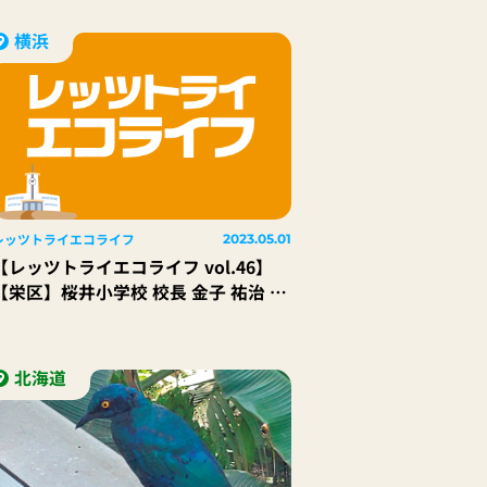
横浜
レッツトライエコライフ
2023.05.01
【レッツトライエコライフ vol.46】
栄区】桜井小学校 校長 金子 祐治 先
生
北海道