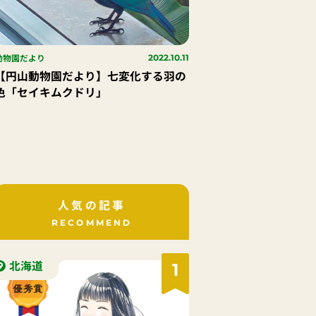
動物園だより
2022.10.11
【円山動物園だより】七変化する羽の
色「セイキムクドリ」
人気の記事
RECOMMEND
北海道
1