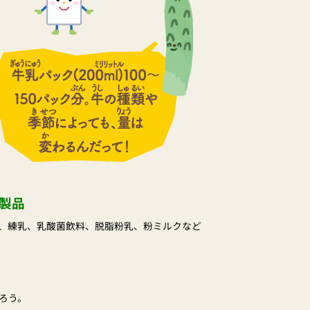
製品
、練乳、乳酸菌飲料、脱脂粉乳、粉ミルクなど
ろう。