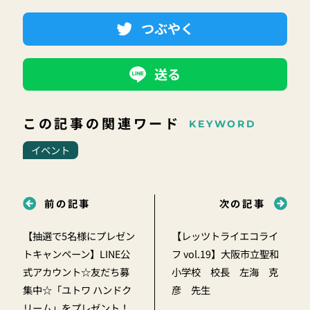
つぶやく
送る
この記事の関連ワード
KEYWORD
イベント
前の記事
次の記事
【抽選で5名様にプレゼン
【レッツトライエコライ
トキャンペーン】LINE公
フ vol.19】大阪市立聖和
式アカウント☆友だち募
小学校 校長 左海 克
集中☆「ユトワ ハンドク
彦 先生
リーム」をプレゼント！