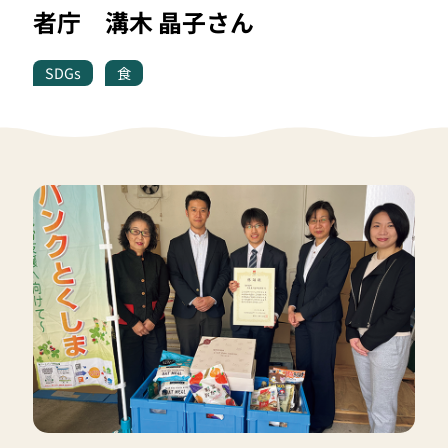
者庁 溝木 晶子さん
SDGs
食