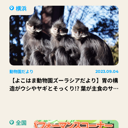
横浜
動物園だより
2023.09.04
【よこはま動物園ズーラシアだより】胃の構
造がウシやヤギとそっくり!? 葉が主食のサル
「フランソワルトン」
全国