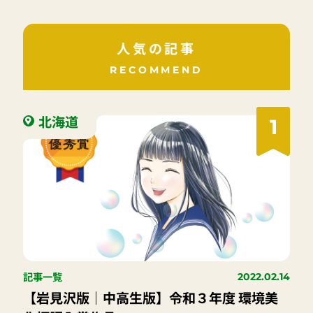
人気の記事
RECOMMEND
北海道
1
記事一覧
2022.02.14
【岩見沢版｜中高生版】令和３年度 環境美