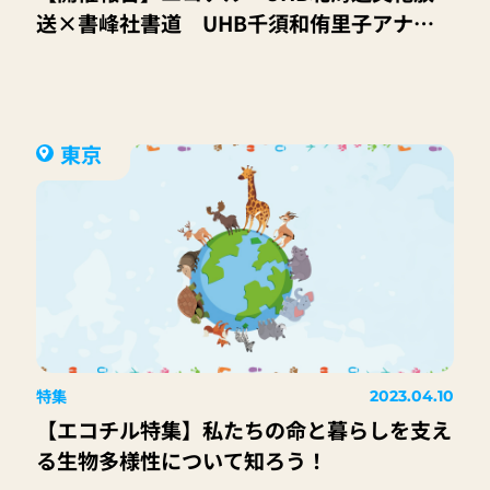
送×書峰社書道 UHB千須和侑里子アナに
よる読み聞かせとはじめてのお習字＆ペン習
字体験教室
東京
特集
2023.04.10
【エコチル特集】私たちの命と暮らしを支え
る生物多様性について知ろう！