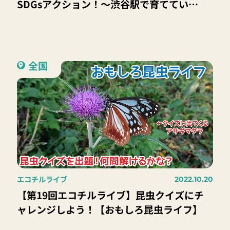
SDGsアクション！～渋谷駅で育ててい
る“コケ”の見学～」
全国
エコチルライブ
2022.10.20
【第19回エコチルライブ】昆虫クイズにチ
ャレンジしよう！【おもしろ昆虫ライフ】