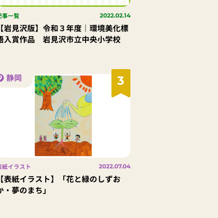
記事一覧
2022.02.14
【岩見沢版】令和３年度｜環境美化標
語入賞作品 岩見沢市立中央小学校
静岡
3
表紙イラスト
2022.07.04
【表紙イラスト】「花と緑のしずお
か・夢のまち」