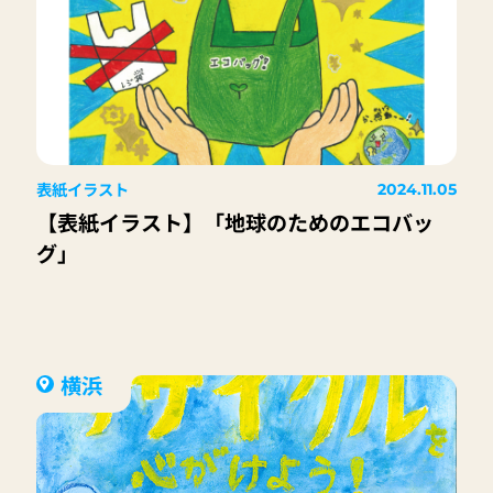
表紙イラスト
2024.11.05
【表紙イラスト】「地球のためのエコバッ
グ」
横浜