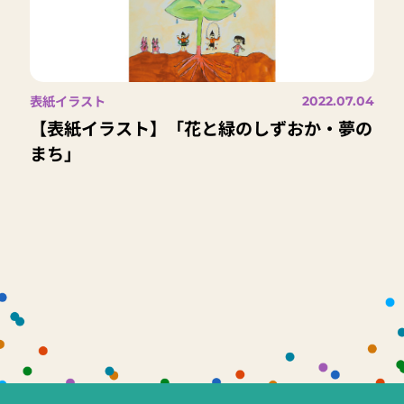
表紙イラスト
2022.07.04
【表紙イラスト】「花と緑のしずおか・夢の
まち」