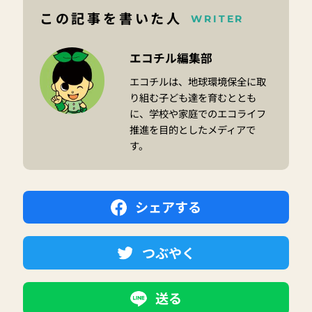
この記事を書いた人
WRITER
エコチル編集部
エコチルは、地球環境保全に取
り組む子ども達を育むととも
に、学校や家庭でのエコライフ
推進を目的としたメディアで
す。
シェアする
つぶやく
送る