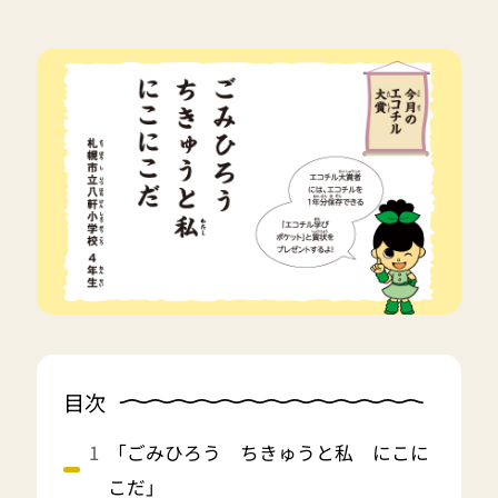
目次
「ごみひろう ちきゅうと私 にこに
こだ」