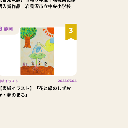
語入賞作品 岩見沢市立中央小学校
静岡
3
表紙イラスト
2022.07.04
【表紙イラスト】「花と緑のしずお
か・夢のまち」