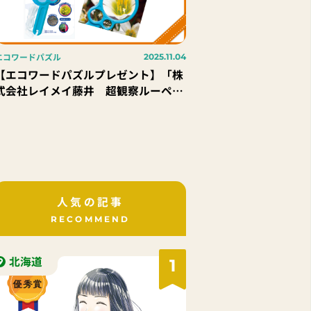
エコワードパズル
2025.11.04
【エコワードパズルプレゼント】「株
式会社レイメイ藤井 超観察ルーペ」
10名様
人気の記事
RECOMMEND
北海道
1