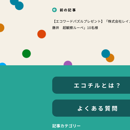
前の記事
【エコワードパズルプレゼント】「株式会社レイ
藤井 超観察ルーペ」10名様
エコチルとは？
よくある質問
記事カテゴリー