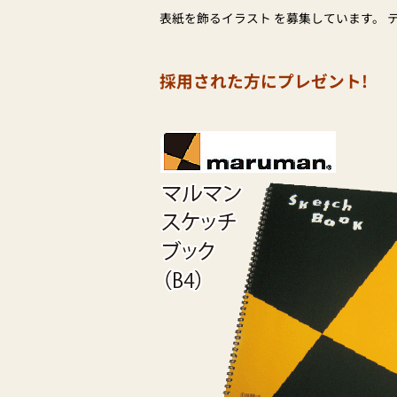
表紙を飾るイラスト を募集しています。 
採用された方にプレゼント!