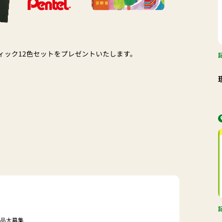
ィック12色セットをプレゼントいたします。
作品大募集