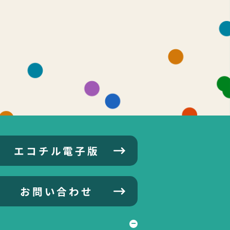
エコチル電子版
お問い合わせ