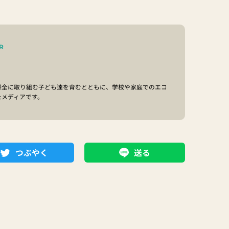
R
保全に取り組む子ども達を育むとともに、学校や家庭でのエコ
たメディアです。
つぶやく
送る