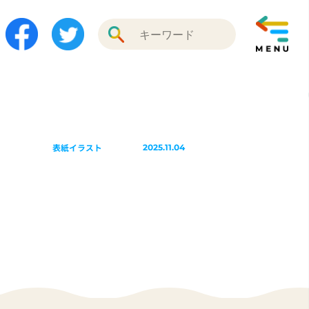
表紙イラスト
2025.11.04