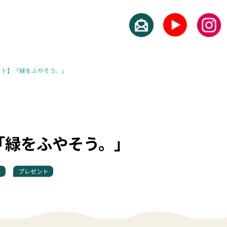
スト】「緑をふやそう。」
「緑をふやそう。」
集
プレゼント