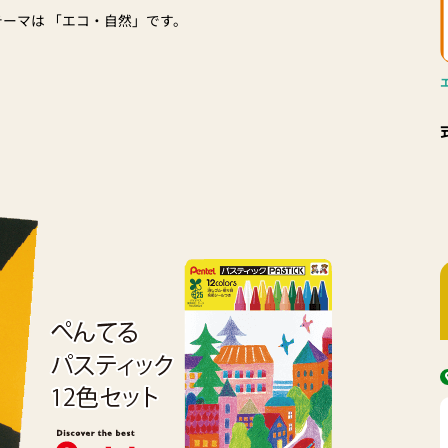
テーマは 「エコ・自然」です。