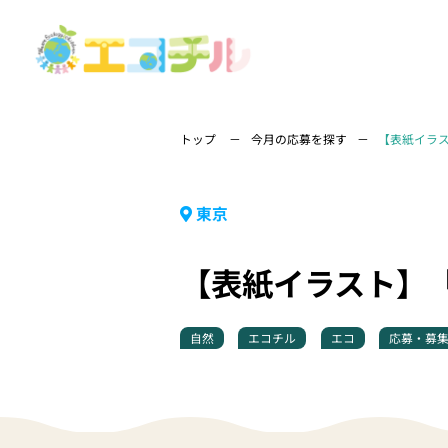
トップ
今月の応募を探す
【表紙イラ
東京
【表紙イラスト】
自然
エコチル
エコ
応募・募