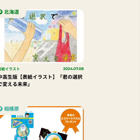
北海道
表紙イラスト
2024.07.08
中高生版【表紙イラスト】「君の選択
で変える未来」
相模原