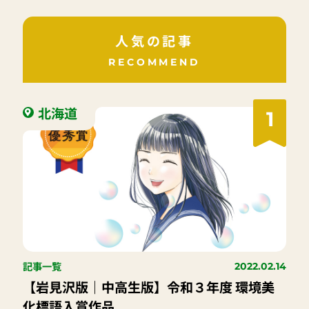
人気の記事
RECOMMEND
北海道
1
記事一覧
2022.02.14
【岩見沢版｜中高生版】令和３年度 環境美
化標語入賞作品