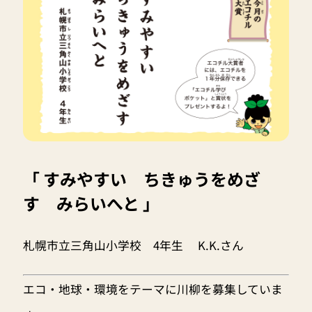
「 すみやすい ちきゅうをめざ
す みらいへと 」
札幌市立三角山小学校 4年生 K.K.さん
エコ・地球・環境をテーマに川柳を募集していま