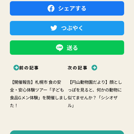
シェアする
つぶやく
送る
前の記事
次の記事
【開催報告】札幌市 食の安
【円山動物園だより】顔とし
全・安心体験ツアー「子ども
っぽを見ると、何かの動物に
食品Gメン体験」を開催しまし
似てませんか？「シシオザ
た！
ル」