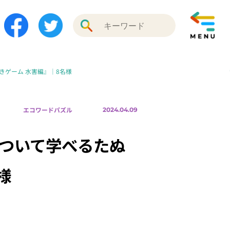
ゲーム 水害編』｜8名様
エコワードパズル
2024.04.09
ついて学べるたぬ
様