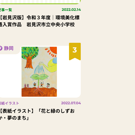
記事一覧
2022.02.14
【岩見沢版】令和３年度｜環境美化標
語入賞作品 岩見沢市立中央小学校
静岡
3
表紙イラスト
2022.07.04
【表紙イラスト】「花と緑のしずお
か・夢のまち」