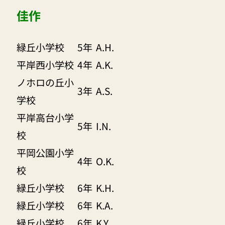
佳作
緑丘小学校
5年
A.H.
平岸西小学校
4年
A.K.
ノホロの丘小
3年
A.S.
学校
平岸高台小学
5年
I.N.
校
平岡公園小学
4年
O.K.
校
緑丘小学校
6年
K.H.
緑丘小学校
6年
K.A.
緑丘小学校
6年
K.Y.