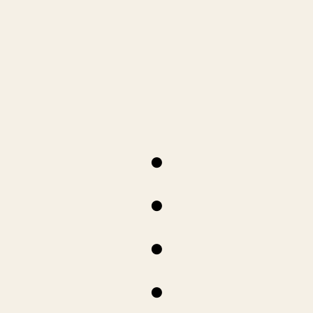
●
●
●
●