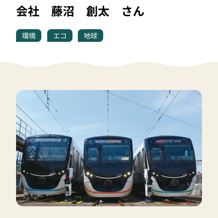
会社 藤沼 創太 さん
環境
エコ
地球