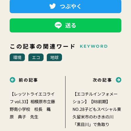
つぶやく
送る
この記事の関連ワード
KEYWORD
環境
エコ
地球
前の記事
次の記事
【レッツトライエコライ
【エコチルインフォメー
フ vol.33】相模原市立藤
ション】【R8前期】
野南小学校 校長 蘒
NO.28子どもスペシャル東
原 典子 先生
久留米市のわき水の川
「黒目川」で魚取り