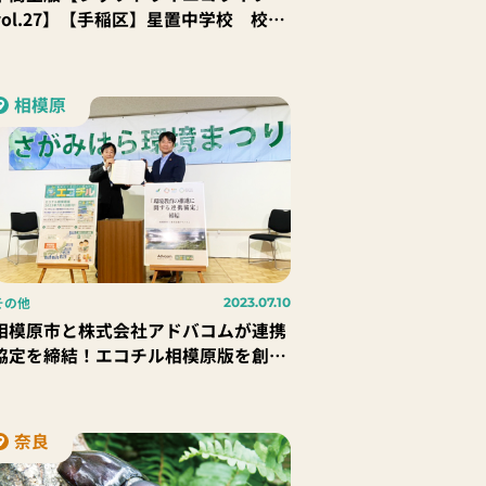
vol.27】【手稲区】星置中学校 校
長 佐々木 豊文 先生
相模原
その他
2023.07.10
相模原市と株式会社アドバコムが連携
協定を締結！エコチル相模原版を創刊
し、市内小学校に配布をスタート！
奈良