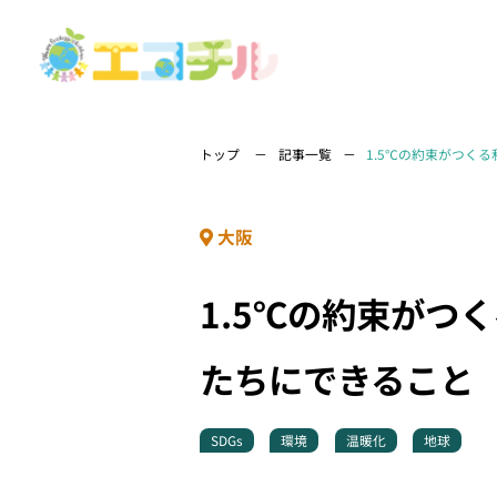
トップ
記事一覧
1.5℃の約束がつく
大阪
1.5℃の約束がつ
たちにできること
SDGs
環境
温暖化
地球