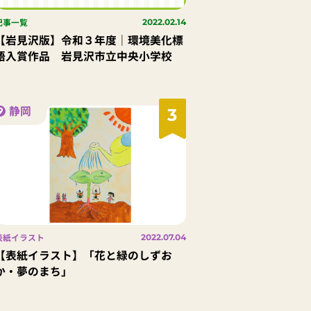
記事一覧
2022.02.14
【岩見沢版】令和３年度｜環境美化標
語入賞作品 岩見沢市立中央小学校
静岡
3
表紙イラスト
2022.07.04
【表紙イラスト】「花と緑のしずお
か・夢のまち」