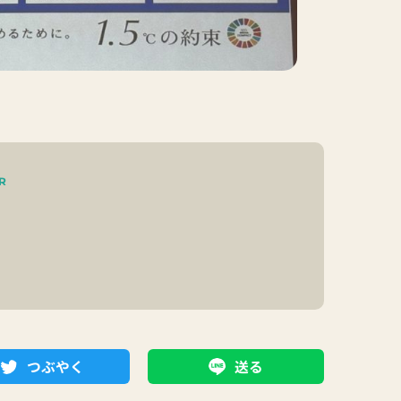
R
つぶやく
送る