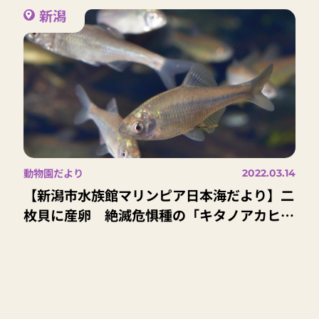
新潟
動物園だより
2022.03.14
【新潟市水族館マリンピア日本海だより】二
枚貝に産卵 絶滅危惧種の「キタノアカヒレ
タビラ」