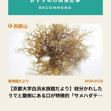
RECOMMEND
和歌山
動物園だより
2025.01.22
【京都大学白浜水族館だより】枝分かれした
うでと腹側にある口が特徴的「サメハダテヅ
ルモヅル」