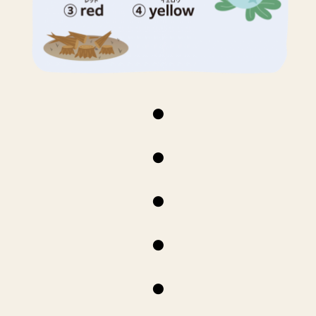
●
●
●
●
●