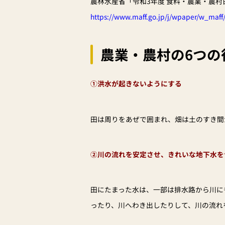
農林水産省「令和3年度 食料・農業・農村
https://www.maff.go.jp/j/wpaper/w_maff/
農業・農村の6つの
①洪水が起きないようにする
田は周りをあぜで囲まれ、畑は土のすき間
②川の流れを安定させ、きれいな地下水を
田にたまった水は、一部は排水路から川に
ったり、川へわき出したりして、川の流れ