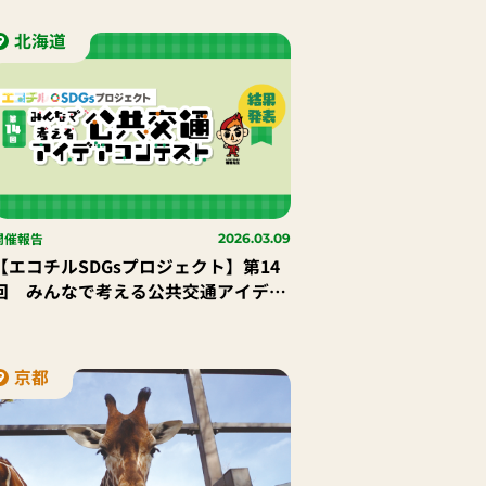
ログラムが決定 人間と地球の「いの
ち」について考える特別授業（東京会
北海道
場・オンライン）と、 環境問題や生物
多様性を学ぶボルネオ現地ツアー実施
開催報告
2026.03.09
【エコチルSDGsプロジェクト】第14
回 みんなで考える公共交通アイデア
コンテスト 結果発表
京都