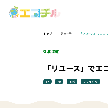
トップ
記事一覧
「リユース」でエコ
北海道
「リユース」でエ
3R
PR
地球
リサイクル