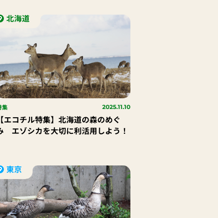
う！
北海道
特集
2025.11.10
【エコチル特集】北海道の森のめぐ
み エゾシカを大切に利活用しよう！
東京