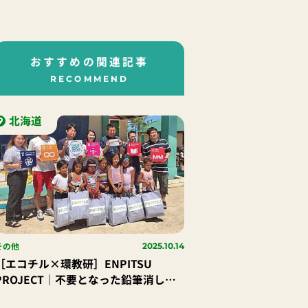
おすすめの関連記事
RECOMMEND
北海道
その他
2025.10.14
［エコチル×環教研］ENPITSU
PROJECT｜不要となった鉛筆消しゴ
ムをカンボジアの子どもたちに届けよ