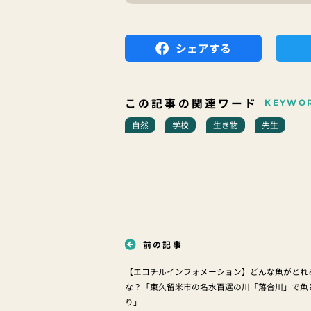
シェアする
この記事の関連ワード
KEYWO
自然
学校
生き物
先生
前の記事
【エコチルインフォメーション】どんな魚がとれ
な？「東久留米市の名水百選の川「落合川」で魚
り」