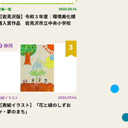
記事一覧
2022.02.14
【岩見沢版】令和３年度｜環境美化標
語入賞作品 岩見沢市立中央小学校
静岡
3
表紙イラスト
2022.07.04
【表紙イラスト】「花と緑のしずお
か・夢のまち」