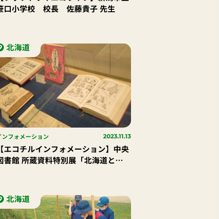
笹口小学校 校長 佐藤貴子 先生
北海道
インフォメーション
2023.11.13
【エコチルインフォメーション】中央
図書館 所蔵資料特別展「北海道とマ
ンガのミライ」
北海道