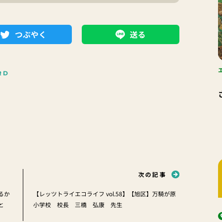
つぶやく
送る
RD
次の記事
るか
【レッツトライエコライフ vol.58】【旭区】万騎が原
と
小学校 校長 三橋 弘康 先生