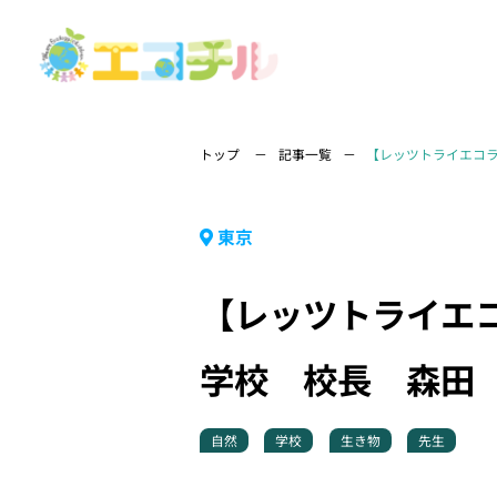
トップ
記事一覧
【レッツトライエコラ
東京
【レッツトライエコ
学校 校長 森田
自然
学校
生き物
先生