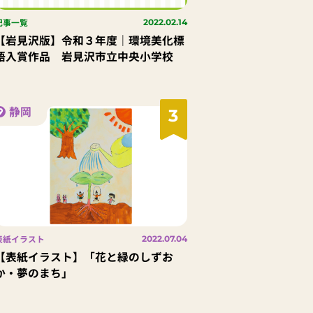
記事一覧
2022.02.14
【岩見沢版】令和３年度｜環境美化標
語入賞作品 岩見沢市立中央小学校
静岡
3
表紙イラスト
2022.07.04
【表紙イラスト】「花と緑のしずお
か・夢のまち」