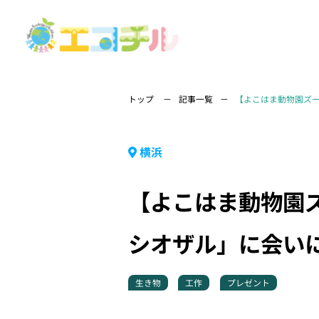
トップ
記事一覧
【よこはま動物園ズー
横浜
【よこはま動物園
シオザル」に会いに
生き物
工作
プレゼント