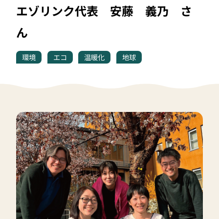
エゾリンク代表 安藤 義乃 さ
ん
環境
エコ
温暖化
地球