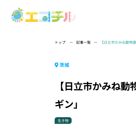
トップ
記事一覧
【日立市かみね動物
茨城
【日立市かみね動
ギン」
生き物