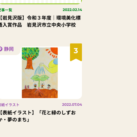
記事一覧
2022.02.14
【岩見沢版】令和３年度｜環境美化標
語入賞作品 岩見沢市立中央小学校
静岡
3
表紙イラスト
2022.07.04
【表紙イラスト】「花と緑のしずお
か・夢のまち」