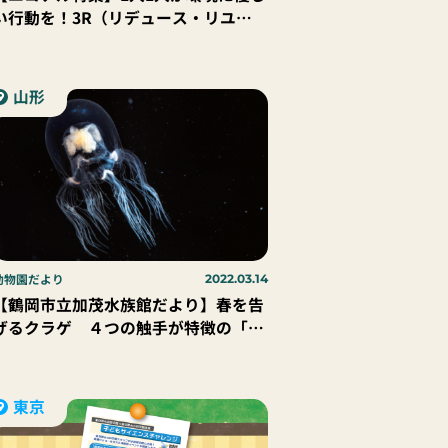
い行動を！3R（リデュース・リユー
ス・リサイクル）
山形
動物園だより
2022.03.14
【鶴岡市立加茂水族館だより】春を告
げるクラゲ ４つの触手が特徴の「ド
フラインクラゲ」
東京