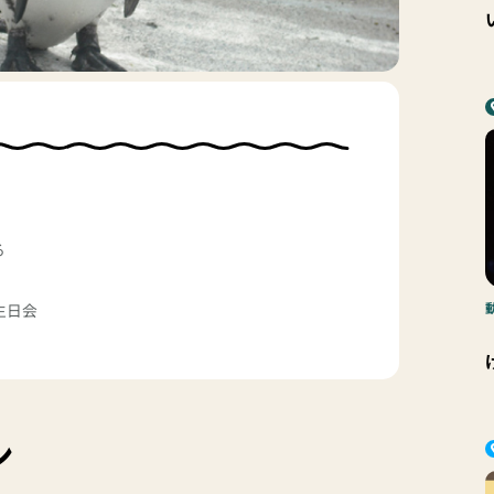
る
生日会
ン