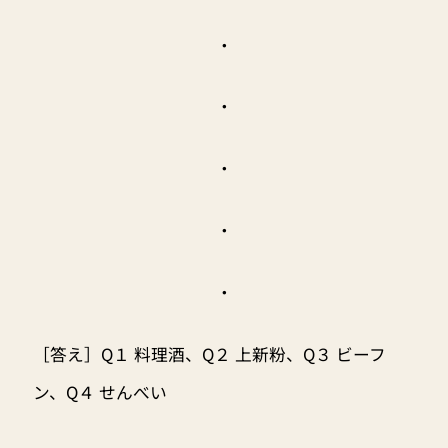
・
・
・
・
・
［答え］Q１ 料理酒、Q２ 上新粉、Q３ ビーフ
ン、Q４ せんべい