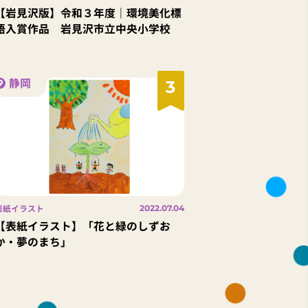
【岩見沢版】令和３年度｜環境美化標
語入賞作品 岩見沢市立中央小学校
静岡
3
表紙イラスト
2022.07.04
【表紙イラスト】「花と緑のしずお
か・夢のまち」