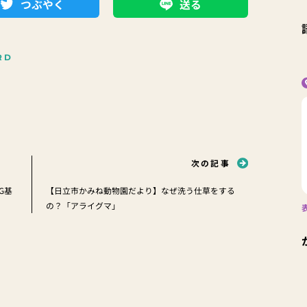
つぶやく
送る
RD
次の記事
G基
【日立市かみね動物園だより】なぜ洗う仕草をする
の？「アライグマ」