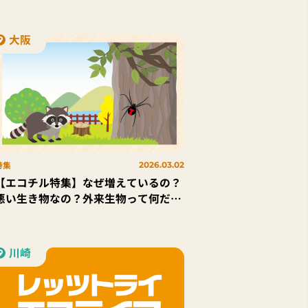
なぐ学校 by SARAYA」、2024年度プ
ログラムが決定 人間と地球の「いの
ち」について考える特別授業（東京会
大阪
場・オンライン）と、 環境問題や生物
多様性を学ぶボルネオ現地ツアー実施
特集
2026.03.02
【エコチル特集】なぜ増えているの？
悪い生き物なの？外来生物って何だろ
う
川崎